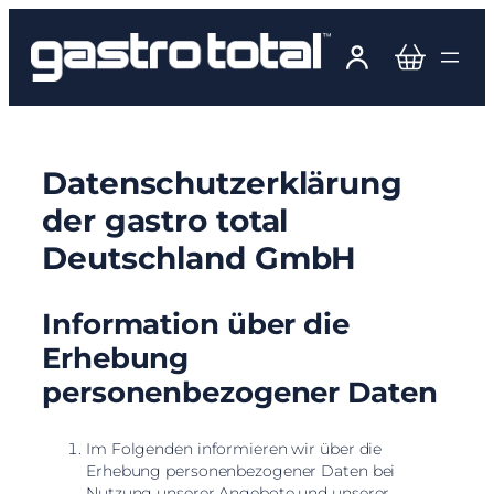
Zum
Inhalt
springen
Datenschutzerklärung
der gastro total
Deutschland GmbH
Information über die
Erhebung
personenbezogener Daten
Im Folgenden informieren wir über die
Erhebung personenbezogener Daten bei
Nutzung unserer Angebote und unserer