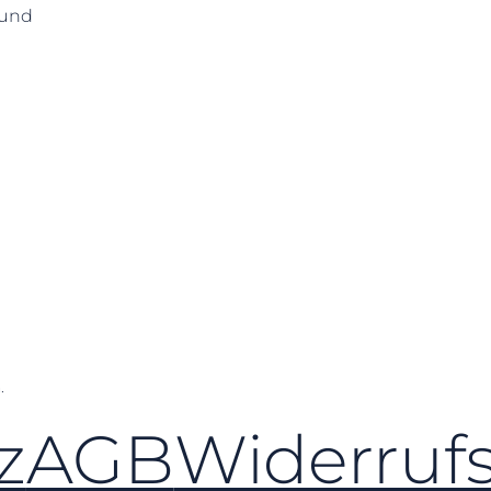
 und
.
z
AGB
Widerruf