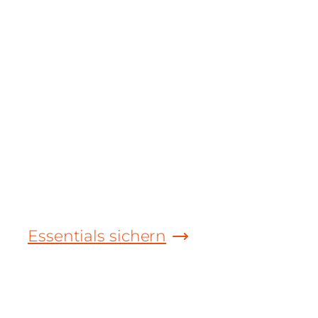
AKTION
Zum Shop-Launch -20 % auf
Grundausstattung
Keine Zeit verlieren! Starten Sie direkt durch
und sichern Sie sich alle Essentials für die
optimale Grundausstattung direkt hier im
Shop!
Essentials sichern