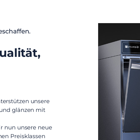
eschaffen.
alität,
erstützen unsere
 und glänzen mit
ir nun unsere neue
nen Preisklassen