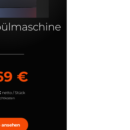
pülmaschine
69 €
€
netto / Stück
achtkosten
 ansehen