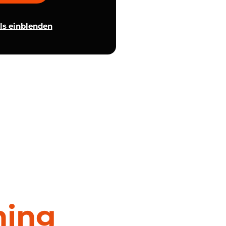
ls einblenden
hing