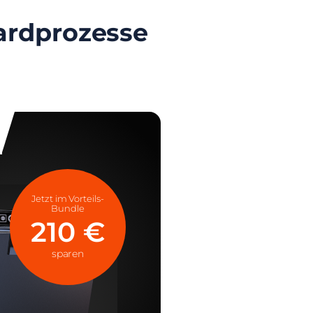
dardprozesse
Jetzt im Vorteils-
Bundle
210 €
sparen