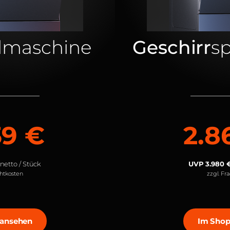
lmaschine
Geschirr
s
39 €
2.8
netto / Stück
UVP 3.980 
chtkosten
zzgl. Fr
 ansehen
Im Shop