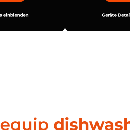
ls einblenden
Geräte Detai
.equip
dishwas