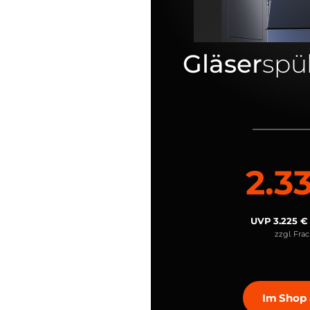
Gläser
spü
2.3
UVP 3.225 €
zzgl. Fra
Im Shop