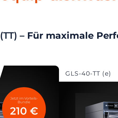
(TT)
– Für maximale Per
GLS-40-TT (e)
Jetzt im Vorteils-
Bundle
210 €