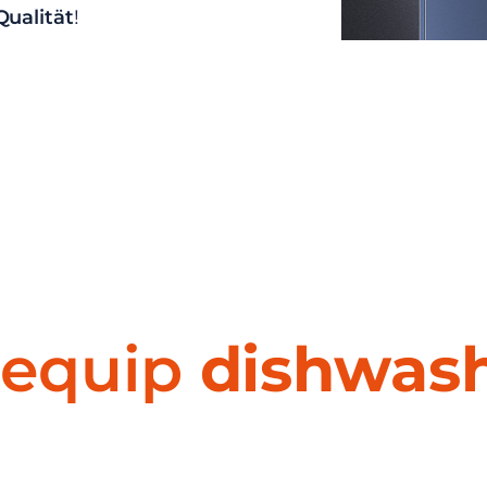
Qualität
!
.equip
dishwas