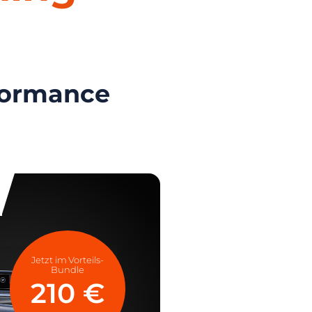
formance
Jetzt im Vorteils-
Bundle
210 €