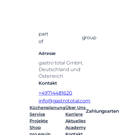
part
group
of
Adresse
gastro total GmbH,
Deutschland und
Österreich
Kontakt
+49714481620
info@gastrototal.com
Küchenplanung
Über Uns
Zahlungsarten
Service
Karriere
Projekte
Aktuelles
Shop
Academy
pro.equip
Kontakt