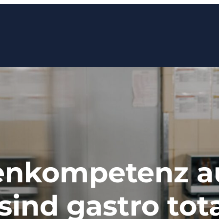
nkompetenz au
sind gastro tota