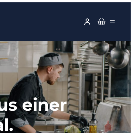
s einer
l.