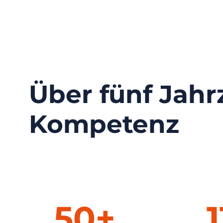
Über fünf Jah
Kompetenz
50+
1