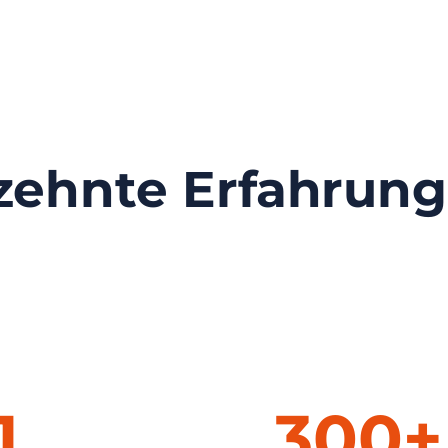
rzehnte Erfahrun
1
300+