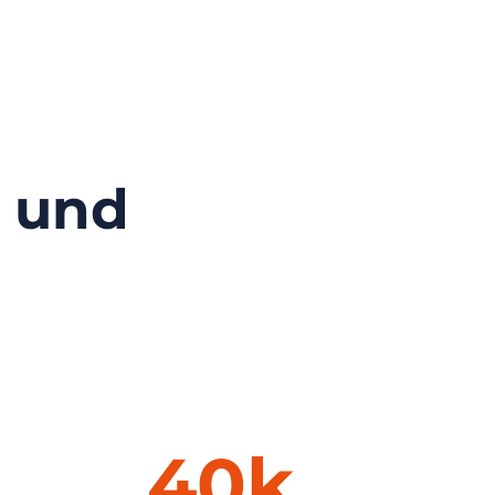
g und
40k