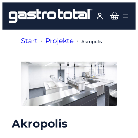
Zum
Inhalt
springen
Start
›
Projekte
›
Akropolis
Akropolis