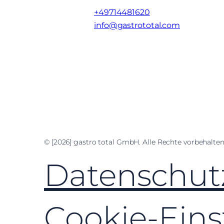
+49714481620
info@gastrototal.com
Facebook
Instagram
LinkedIn
YouTube
© [2026] gastro total GmbH. Alle Rechte vorbehalten
Datenschut
Cookie-Eins