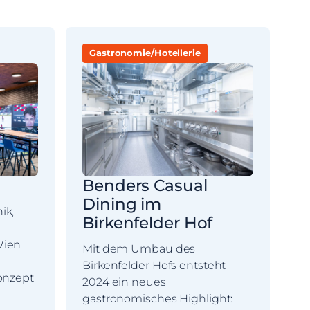
Gastronomie/Hotellerie
L
D
U
Gm
na
e
Benders Casual
Dining im
ik,
Birkenfelder Hof
Wien
Mit dem Umbau des
Birkenfelder Hofs entsteht
Konzept
2024 ein neues
gastronomisches Highlight: