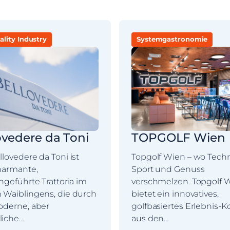
ality Industry
Systemgastronomie
ovedere da Toni
TOPGOLF Wien
lovedere da Toni ist
Topgolf Wien – wo Techn
harmante,
Sport und Genuss
ngeführte Trattoria im
verschmelzen. Topgolf 
 Waiblingens, die durch
bietet ein innovatives,
oderne, aber
golfbasiertes Erlebnis-
liche…
aus den…