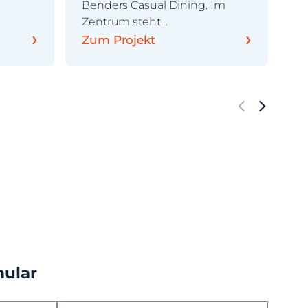
Benders Casual Dining. Im
Zentrum steht…
›
›
Zum Projekt
Z
mular