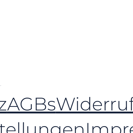
.
z
AGBs
Widerruf
tellungen
Impr