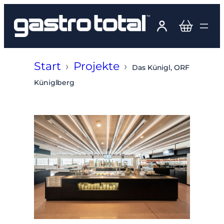
Zum
Inhalt
springen
Start
›
Projekte
›
Das Künigl, ORF
Küniglberg