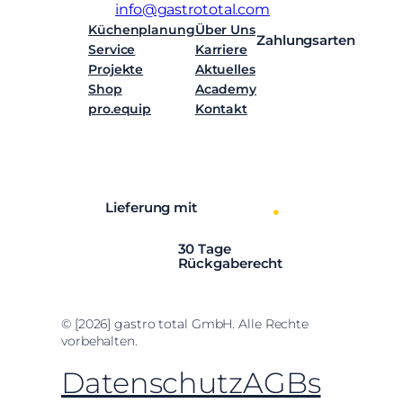
info@gastrototal.com
Küchenplanung
Über Uns
Zahlungsarten
Service
Karriere
Projekte
Aktuelles
Shop
Academy
pro.equip
Kontakt
Facebook
Instagram
LinkedIn
YouTube
Lieferung mit
30 Tage
Rückgaberecht
© [2026] gastro total GmbH. Alle Rechte
vorbehalten.
Datenschutz
AGBs