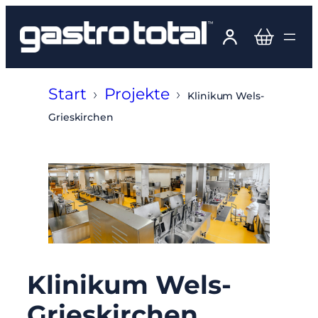
Zum
Inhalt
springen
Start
›
Projekte
›
Klinikum Wels-
Grieskirchen
Klinikum Wels-
Grieskirchen