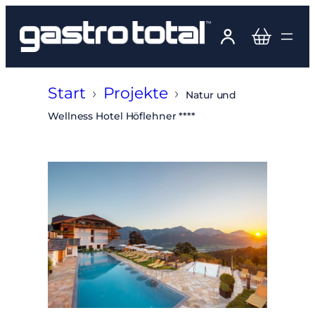
Zum
Inhalt
springen
Start
›
Projekte
›
Natur und
Wellness Hotel Höflehner ****